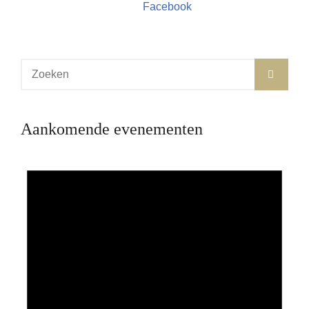
Facebook
Zoek
ZOE
naar:
Aankomende evenementen